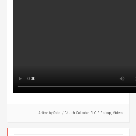
Article by
Sokol
/
Church Calendar
,
ELCIR Bishop
,
Videos