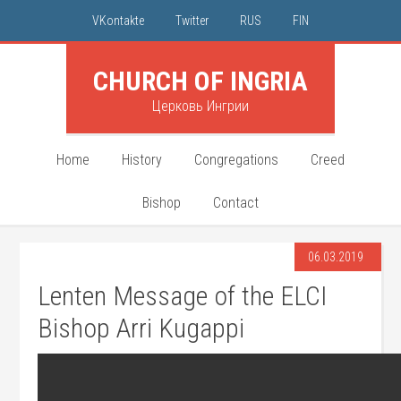
VKontakte
Twitter
RUS
FIN
CHURCH OF INGRIA
Церковь Ингрии
Home
History
Congregations
Creed
Bishop
Contact
06.03.2019
Lenten Message of the ELCI
Bishop Arri Kugappi